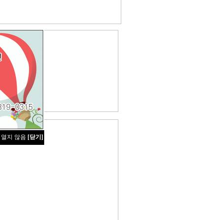
 열지 않음
[닫기]